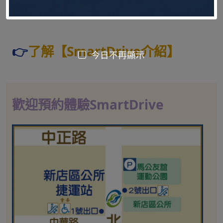
●可攜帶上飛機，符合航空登機規範。
👉
了解【SmartDrive介紹】
今日不再顯示
歡迎預約體驗SmartDrive