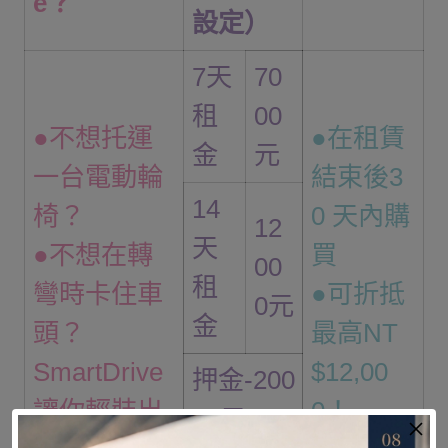
e？
設定）
7天
70
租
00
●不想托運
●在租賃
金
元
⼀台電動輪
結束後3
14
椅？
0 天內購
12
天
●不想在轉
買
00
租
彎時卡住車
●可折抵
0元
金
頭？
最高NT
SmartDrive
$12,00
押金-200
讓你輕裝出
0！
00元