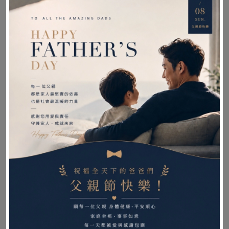
發，靈活推
（依租期
●可加購
行！
折抵）
到府配
送/回收
【SmartDrive特色】
●超輕助力。
●好帶出國。
●含教學設定。
●30天內折抵。
●一鍵啟動、自由轉向，連接夢想的動力，成為
有目的地的探索者。
●無論是機場長廊、博物館走道、京都老街，幫
你節省每一分力氣，留下更多美好的回憶。