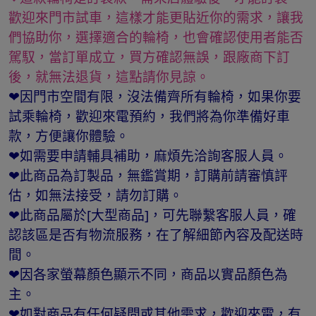
歡迎來門市試車，這樣才能更貼近你的需求，讓我
們協助你，選擇適合的輪椅，也會確認使用者能否
駕馭，當訂單成立，買方確認無誤，跟廠商下訂
後，就無法退貨，這點請你見諒。
❤因門市空間有限，沒法備齊所有輪椅，如果你要
試乘輪椅，歡迎來電預約，我們將為你準備好車
款，方便讓你體驗。
❤如需要申請輔具補助，麻煩先洽詢客服人員。
❤此商品為訂製品，無鑑賞期，訂購前請審慎評
估，如無法接受，請勿訂購。
❤此商品屬於[大型商品]，可先聯繫客服人員，確
認該區是否有物流服務，在了解細節內容及配送時
間。
❤因各家螢幕顏色顯示不同，商品以實品顏色為
主。
❤如對商品有任何疑問或其他需求，歡迎來電，有