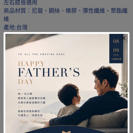
左右膝皆適用
商品材質：尼龍、鋼絲、橡膠、彈性纖維、聚酯纖
維
產地:台灣
【注意事項 】
1.穿戴後如有不適，請即停止使用並就醫診療。
2.清潔用中性洗劑沖洗後攤平風乾，請勿日照、熱
烘、吊掛。
3.產品彈性壓力及功能隨穿戴時間及頻率遞減，為
確保產品效用達最大發揮，建議定期更換。
【商品保固】