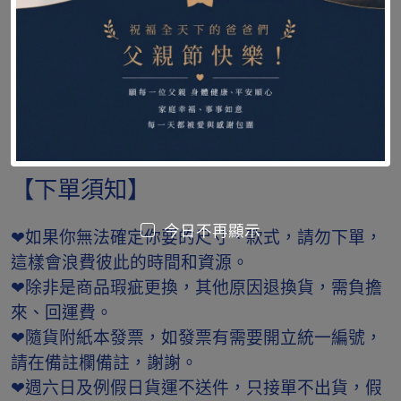
商品保固年限 : 此商品屬於耗材不列入保固範圍
本館保障所提供的商品皆為全新品，原廠公司貨，
由原廠授權經銷。
【下單須知】
今日不再顯示
❤如果你無法確定你要的尺寸、款式，請勿下單，
這樣會浪費彼此的時間和資源。
❤除非是商品瑕疵更換，其他原因退換貨，需負擔
來、回運費。
❤隨貨附紙本發票，如發票有需要開立統一編號，
請在備註欄備註，謝謝。
❤週六日及例假日貨運不送件，只接單不出貨，假