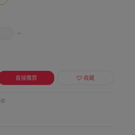
直接購買
收藏
0號