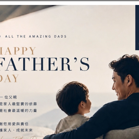
計，依所需強度、舒適度，調整拉帶，全面包覆塑型
指關節過度活動，降低承受壓力，幫助恢復手腕健康
結合網狀透氣孔洞設計，親膚舒適、透氣無異味。
腕護具】
塑性材質的護具，以吹風機加熱三分鐘，即可軟化貼