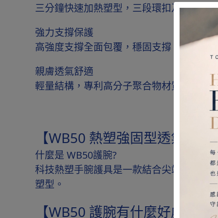
三分鐘快速加熱塑型，三段環扣及拉帶設
強力支撐保護
高強度支撐全面包覆，穩固支撐，避免掌
親膚透氣舒適
輕量結構，專利高分子聚合物材質，完美
【WB50 熱塑強固型透氣手
什麼是 WB50護腕?
科技熱塑手腕護具是一款結合尖端科技熱
塑型。
【WB50 護腕有什麼好處?】