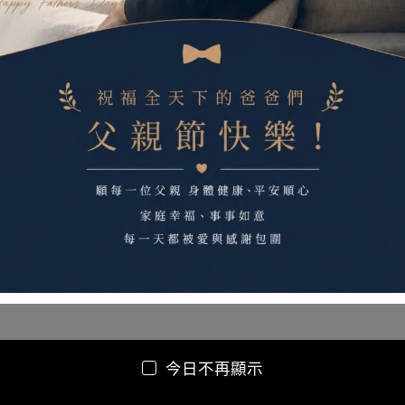
護支撐
氣無異味
重覆軟化調整
群、腕關節炎
今日不再顯示