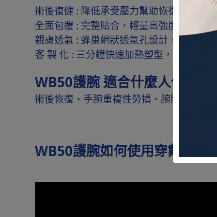
術後復健 : 降低承受壓力幫助恢復手腕健康
全面包覆 : 完整貼合，輕量高強度穩定保
親膚透氣 : 蜂巢網狀透氣孔設計，親膚透
客 製 化 : 三分鐘快速加熱塑型，依需求
WB50護腕 適合什麼人使用?
術後恢復、手腕重複性勞損、腕隧道症候
WB50護腕如何使用穿戴