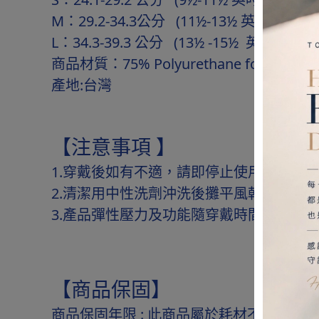
M：29.2-34.3公分 (11½-13½ 英吋)
L：34.3-39.3 公分 (13½ -15½ 英吋)
商品材質：75% Polyurethane foam, 25% 
產地:台灣
【注意事項 】
1.穿戴後如有不適，請即停止使用並就醫
2.清潔用中性洗劑沖洗後攤平風乾，請勿
3.產品彈性壓力及功能隨穿戴時間及頻率
【商品保固】
商品保固年限 : 此商品屬於耗材不列入保