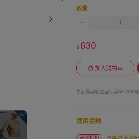
數量
630
$
加入購物車
衛部醫器製壹登字第001596
適用活動
買護具滿額
滿額折扣