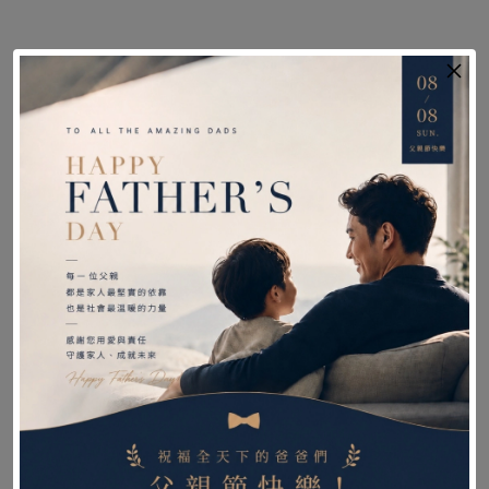
【適用對象】
腰部痠痛
經常彎腰
年長的需要腰部支撐的使用者
【小提醒】
1.護具主要為輔助和保護作用，並不能替代應有的
治療。
2.選擇護具時，請斟酌考量使用者的身體狀況和需
要再選購。