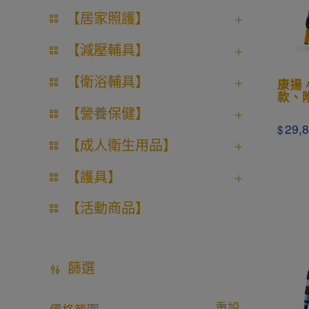
【居家照護】
【減壓輔具】
【衛浴輔具】
康揚 小
款、
【營養保健】
29,
$
【成人衛生用品】
【護具】
【活動商品】
篩選
重設