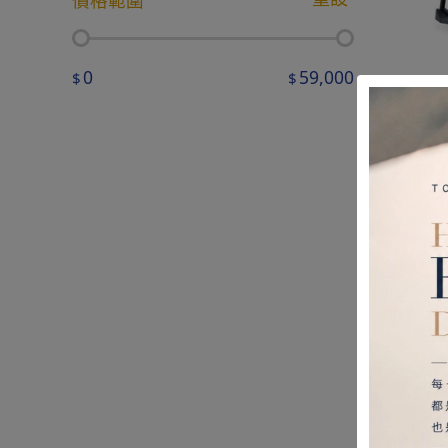
價格範圍
0
59,000
$
$
光星 
款、
17,
$