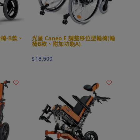
輪椅-B款、
光星 Caneo E 調整移位型輪椅(輪
椅B款、附加功能A)
18,500
$