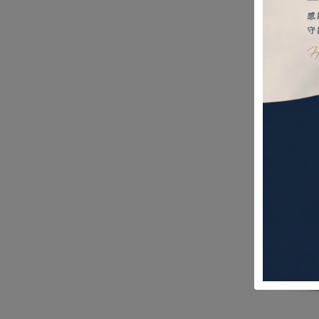
光星 Balan
空中
A+B+
30,
$