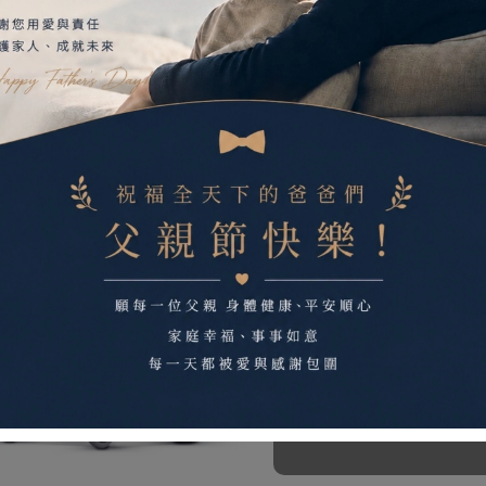
ce 擺位型輪椅 仰躺 +
光星 AS(01) 調整活動
傾倒(輪椅C款、附加功能
訂製款(輪椅C款、附加功
C)
100
28,600
$
已售完