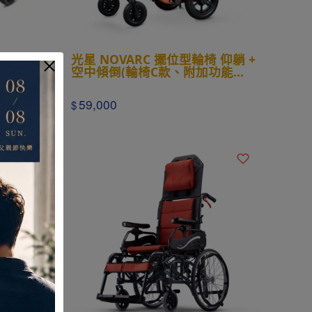
位型輪椅(輪
光星 NOVARC 擺位型輪椅 仰躺 +
空中傾倒(輪椅C款、附加功能
A+B+C)
59,000
$