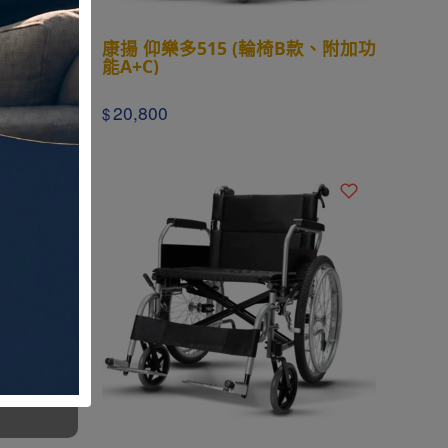
型輪椅 量身
康揚 仰樂多515 (輪椅B款、附加功
能A)
能A+C)
20,800
$