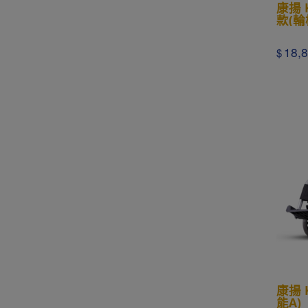
康揚 
款(輪
18,
$
康揚 
能A)