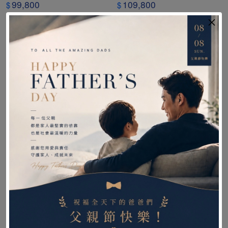
99,800
109,800
$
$
加入購物車
加入購物車
TiLite AERO T 鋁合金可調固
Küschall Champion 鋁合金
定式輪椅~(歡迎預約賞車)
可調收折式輪椅~(歡迎預約賞
車)
119,800
158,000
$
$