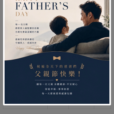
補助資訊
補助項目
身障補助金額
低收入
中低收入
一般
補助對象
戶
戶
戶
高活動型輪椅-進階
3000
60000
45000
型
0
3000
總計
60000
45000
0