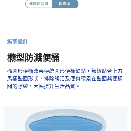
獨家設計
橢型防濺便桶
橢圓形便桶改善傳統圓形便桶缺點，無縫貼合上方
馬桶墊圈形狀，排除髒污及便臭積累在墊圈與便桶
間的隙縫，大幅提升生活品質。