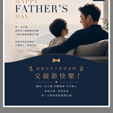
【富士康】成人防水餵食巾
【晉宇】塑膠便盆 簡易便盆
防水圍兜 銀髮族用餐
床上便盆
300
100
$
$
加入購物車
加入購物車
【瑞斯】R&R 站立式男用尿
【台灣製造】女用尿壺
壺1000ml
1000ml