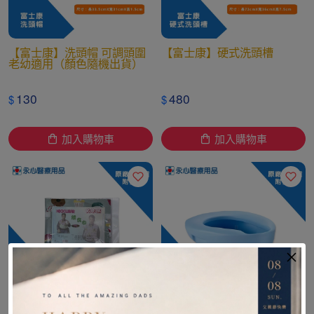
【富士康】洗頭帽 可調頭圍
【富士康】硬式洗頭槽
老幼適用（顏色隨機出貨）
130
480
$
$
加入購物車
加入購物車