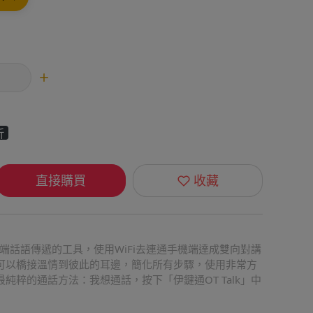
折
直接購買
收藏
對遠端話語傳遞的工具，使用WiFi去連通手機端達成雙向對講
可以橋接溫情到彼此的耳邊，簡化所有步驟，使用非常方
純粹的通話方法：我想通話，按下「伊鍵通OT Talk」中