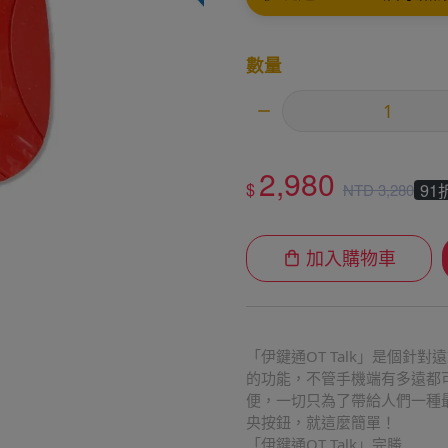
數量
2,980
$
91
NTD
3,280
加入購物車
「伊鍵通OT Talk」是個針
的功能，不管手機端有多遠都
便，一切只為了帶給人們一種最
央按鈕，就這麼簡單！
「伊鍵通OT Talk」完勝