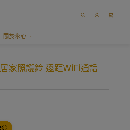
關於永心
k 居家照護鈴 遠距WiFi通話
護鈴