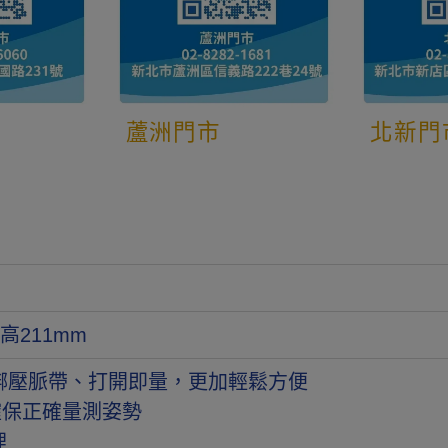
蘆洲門市
北新門
*高211mm
須綁壓脈帶、打開即量，更加輕鬆方便
確保正確量測姿勢
理