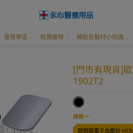
優惠專區
租賃維修
補助及醫材小知識
[門市有現貨]歐
1902T2
規格一
歐姆龍電子血壓計 HCR-1