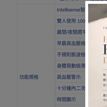
Intellisense智
雙人使用 100組*2人
晨間/夜間週平均值
早晨高血壓檢測
不規則脈波檢測
身體晃動檢測
功能規格
高血壓警示
十分鐘內二次平均值
時間顯示