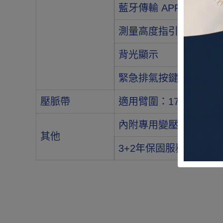
藍牙傳輸 APP管理
測量高度指引功能
背光顯示
緊急排氣按鍵
壓脈帶
適用臂圍：17-32公分
內附專用變壓器(HHP-AH
其他
3+2年保固服務