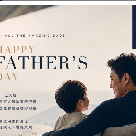
慧加壓技術：有效減輕量測壓迫感 量測更舒適、精準快速