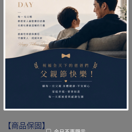
●並應用膝蓋周圍的墊片,牢固地穩定膝蓋。正面採
用可調整尼龍黏扣帶。
【注意事項 】
1.配戴過程中，若因個人使用習慣或膚質而出現
紅、腫、癢、麻或刺痛感等現象發生時，請立即停
止使用或就醫。
2.本產品請用手洗平放晾乾並存放陰涼處及小孩不
易取得之處。
【商品保固】
今日不再顯示