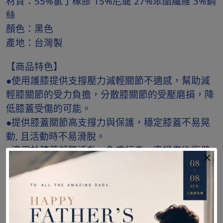
材質：55%氯丁橡膠 15%尼龍 27%聚酯纖維 3%鋼
絲
顏色：黑色
產地：台灣製
【商品特色】
●使用護膝提供支撐壓力減輕關節不適感，幫助減
輕膝關節的受力負擔，分散膝關節的受壓磨損，降
低膝蓋受傷的可能。
●提供膝蓋關節高支撐力與保護，穩定膝蓋不易晃
動, 且活動時不易滑脫。
●適用於膝蓋頻繁活動、負重行走、車禍傷後復健
等需求的民眾，支撐膝蓋範圍的穩定性。
●採用有伸縮性的大腿十字固定帶，可支撐各種動
作，不易偏移。
●膝蓋兩側支撐條，牢固穩定膝蓋，本產品所採用
的金屬彈簧條，便於膝蓋曲伸展，