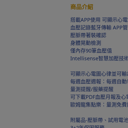
商品介紹
搭載APP使用 可顯示心
血壓記錄藍牙傳輸 APP
壓脈帶著裝確認
身體晃動檢測
僅內存90筆血壓值
Intellisense智
可顯示心電圖心律並可輸
每週血壓週報：每週自動
量測提醒/服藥提醒
可下載PDF血壓月報及心
歐姆龍集點樂：量測免費
附屬品-壓脈帶、試用電池
3+2年保固服務