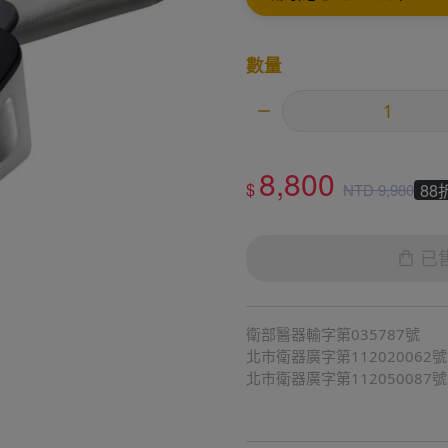
數量
8,800
$
88
NTD
9,980
已
衛部醫器輸字第035787號
北市衛器廣字第112020062號
北市衛器廣字第112050087號