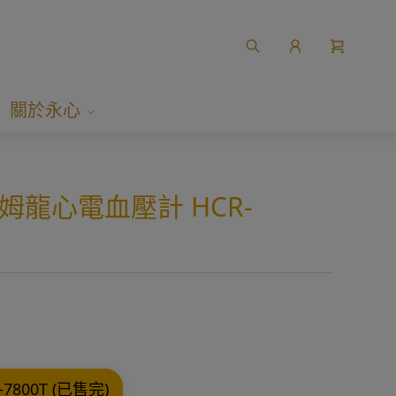
關於永心
姆龍心電血壓計 HCR-
800T (已售完)