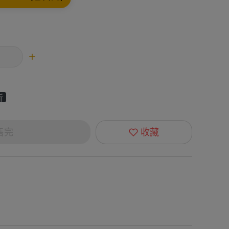
折
售完
收藏