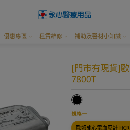
優惠專區
租賃維修
補助及醫材小知識
[門市有現貨]歐
7800T
規格一
歐姆龍心電血壓計 HCR-7