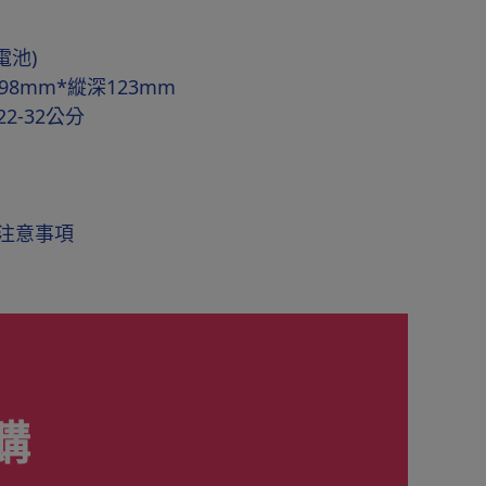
電池)
98mm*縱深123mm
2-32公分
注意事項
購