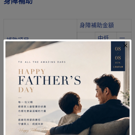
身障補助
身障補助金額
中低
一
補助項目
低收
收入
般
入戶
戶
戶
4,00
2,0
輪椅-輕量化量產型(項次5)
3,000
0
00
完成搭配機動車輛使用之
3,00
1,5
2,250
衝擊測試(項次31)
0
00
7,00
3,5
總計
5,250
0
00