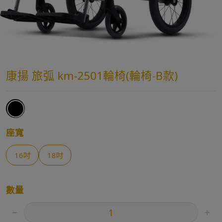
康揚 旅弧 km-2501輪椅(輪椅-B款)
座寬
16吋
18吋
數量