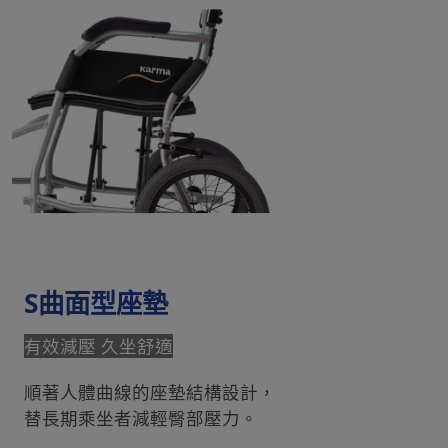
S曲面型座墊
有效減壓 久坐舒適
順著人體曲線的座墊結構設計，
替長期乘坐者減輕臀部壓力。