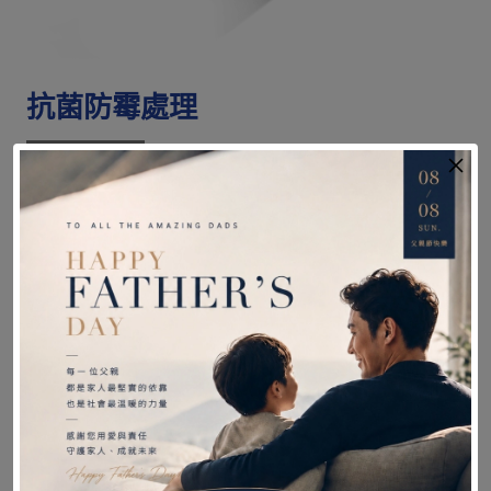
抗菌防霉處理
常保潔淨舒適
座/背墊經抗菌防霉處理，
有效避免細菌附著，
耐用持久乘坐安心。