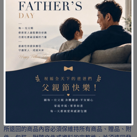
【下單須知】
❤隨貨附紙本發票，如發票有需要開立統一編號，
請在備註欄備註，謝謝。
❤週六日及例假日貨運不送件，只接單不出貨，假
日單統一工作日出貨。
❤感謝您的購買與支持，收到商品請先檢查產品是
否符合你訂購的商品，若有商品有問題或寄錯商
品，請保持所有商品、贈品、附件、包裝、隨附文
件、發票或資料的完整性，請盡速跟我們聯繫。本
公司將會盡快為你處理相關後續問題。
❤依據消費者保護法之規定，將提供您享有商品到
貨次日起算七天鑑賞期的權益，鑑賞期間作為您評
估是否購買該商品，並非提供您試用或操作該商
品，您可在鑑賞期間內要求退貨退款，但提醒您，
所退回的商品內容必須保維持所有商品、贈品、附