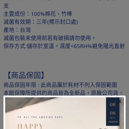
支
主要成份：100%棉花、竹棒
滅菌有效期：三年(標示封口處)
產地：台灣
滅菌包裝未使用前若有破損請勿使用。
保存方式:儲存於室溫，濕度<65RH%避免陽光直射
【商品保固】
商品保固年限 : 此商品屬於耗材不列入保固範圍
本館保障所提供的商品皆為全新品，原廠公司貨，
由原廠授權經銷。