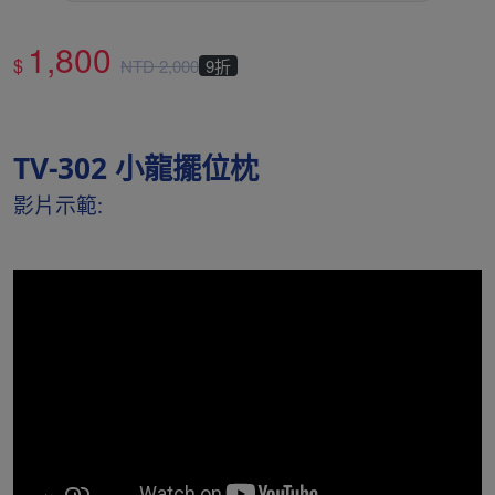
1,800
$
NTD
2,000
9折
TV-302 小龍擺位枕
影片示範: