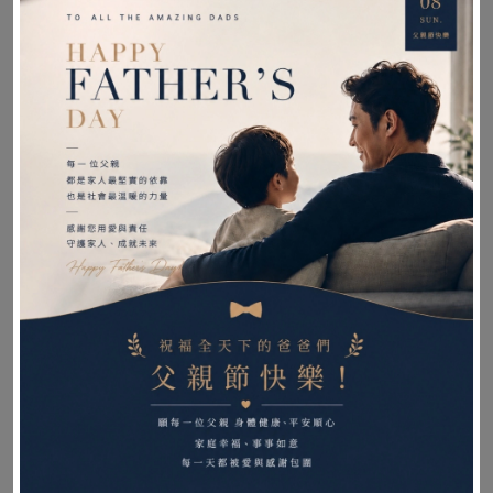
內膽：93%全棉，7%高彈
填料：超微粒發泡EPS粒子，食品級
產地：中國
【洗滌建議】
●外套：以冷水洗滌，自然曝曬即可。
●內膽弄髒時，因發泡球細小粒子不易乾，建議以
手部分清洗。
●避免使用洗衣機清洗內膽，發泡球可能會外漏而
損壞洗衣機。
●自然風乾，勿以乾衣機烘乾。可定時拍打、抖動
及換面，加速風乾時間。
●禁止三歲以下兒童使用。