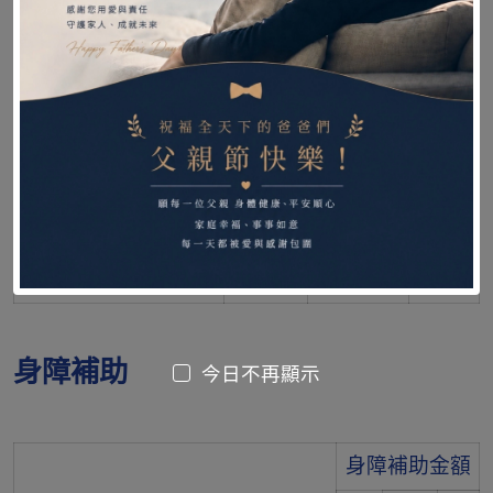
5,60
居家照護床
8,000
7,200
0
附加功能A款(床面升
3,50
5,000
4,500
降)
0
附加功能B款(床頭尾
3,50
5,000
4,500
升降)
0
12,6
總計
18,000
16,200
00
身障補助
今日不再顯示
身障補助金額