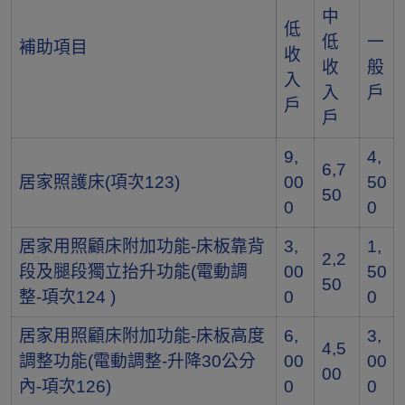
中
低
低
一
補助項目
收
收
般
入
入
戶
戶
戶
9,
4,
6,7
居家照護床(項次123)
00
50
50
0
0
居家用照顧床附加功能-床板靠背
3,
1,
2,2
段及腿段獨立抬升功能(電動調
00
50
50
整-項次124 )
0
0
居家用照顧床附加功能-床板高度
6,
3,
4,5
調整功能(電動調整-升降30公分
00
00
00
內-項次126)
0
0