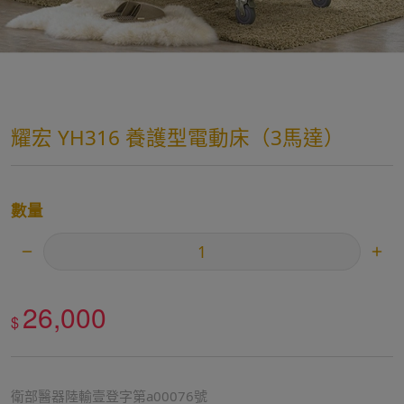
耀宏 YH316 養護型電動床（3馬達）
數量
26,000
$
衛部醫器陸輸壹登字第a00076號