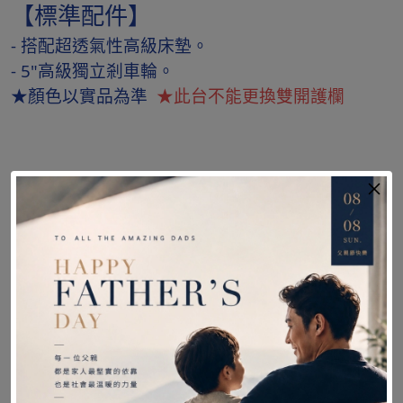
【標準配件】
- 搭配超透氣性高級床墊。
- 5"高級獨立剎車輪。
★顏色以實品為準
★此台不能更換雙開護欄
補助資訊
長照補助
長照補助金額
補助項目
低收入
中低收入
一般
戶
戶
戶