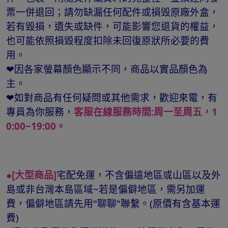
票一併退回；請勿缺漏任何配件或損毁原廠外盒，
若有毀損，遺失或缺件，可能影響您退貨的權益，
也可能依照損毀程度扣除未回復原狀所必要的費
用。
❤因各家螢幕顏色顯示不同，商品以實品顏色為
主。
❤如對商品有任何疑問或其他需求，歡迎來電，有
專員為你服務，
客服在線服務時間:周一至周五，1
0:00~19:00。
●[大型商品]
宅配免運，不含偏遠地區或山區以及外
島或非台灣本島區域~若是偏僻地區，需另加運
費，偏僻地區請先用"聊聊"聯繫。(原價有含基本運
費)