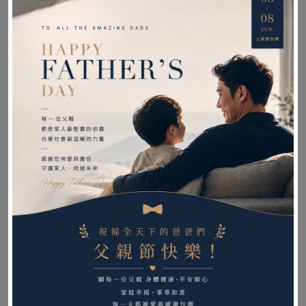
●扶手高度 : 24 / 26 / 28cm
●踏板長度 : 30 - 42cm (共9段)
●前輪尺寸 : 6” PU
●後輪尺寸 : 12” TPR
●車體全寬 : 60cm
●車體全長 : 110cm
●車體全高 : 89cm
●收合寬度 : 28cm
●全車重 : 13.84kg
●最大荷重 : 100kg
衛署醫器製壹字第 000936 號
品名(中)：”NOVA”輪椅 (未滅菌)
補助資訊