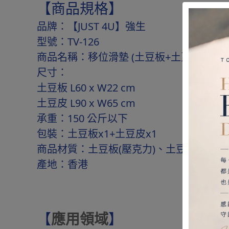
【商品規格】
品牌：【JUST 4U】強生
型號：TV-126
商品名稱：移位滑墊 (土豆板+土豆皮)
尺寸：
土豆板 L60 x W22 cm
土豆皮 L90 x W65 cm
承重：150 公斤以下
包裝：土豆板x1+土豆皮x1
商品材質：土豆板(壓克力)、土豆皮(尼龍)
產地：香港
【
應用領域
】