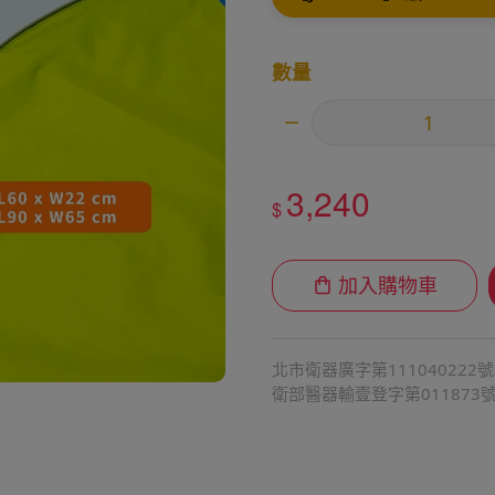
數量
3,240
$
加入購物車
北市衛器廣字第111040222號
衛部醫器輸壹登字第011873