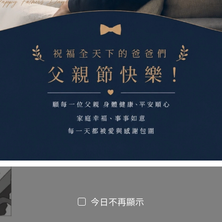
土豆皮移位滑墊，有效提供照顧者位移效能，輕鬆溫
個案坐姿下可前趴）。
動床(具升降功能)
學或操作手冊。
今日不再顯示