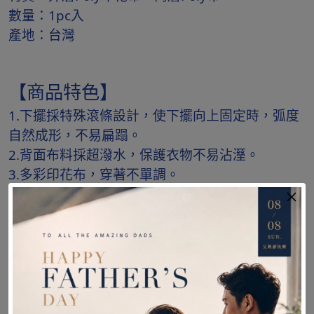
數量：1pc入
產地：台灣
【商品特色】
1.下擺採特殊滾條設計，使下擺向上固定時，弧度
自然成形，不易扁蹋。
2.背面布料採超潑水，保護衣物不易沾溼。
3.多彩印花布，穿著不單調。
【商品保固】
商品保固年限 : 此商品屬於耗材不列入保固範圍