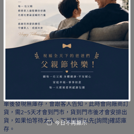
本館保障所提供的商品皆為全新品，原廠公司貨，
由原廠授權經銷。
【下單須知】
因餵食巾花色，每一批都不一樣，沒有固定款，出
貨採現有的花色隨機出貨，能接受在下單。
❤商品在門市同步銷售，有現貨1~2天出貨，如下
單後發現無庫存，會跟客人告知，此時會向廠商訂
貨，需2~5天才會到門市，貨到門市後才會安排出
貨，如果怕等待太久，下單前可以先[詢問]確認庫
今日不再顯示
存。