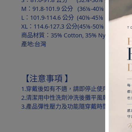
M：91.8-101.9 公分 (36⅛-40⅛ 英吋)
L：101.9-114.6 公分 (40⅛-45⅛ 英吋)
XL：114.6-127.3 公分(45⅛-50⅛ 英吋)
商品材質：35% Cotton, 35% Nylon, 20% R
產地:台灣
【注意事項 】
1.穿戴後如有不適，請即停止使用並就醫
2.清潔用中性洗劑沖洗後攤平風乾，請勿
3.產品彈性壓力及功能隨穿戴時間及頻率