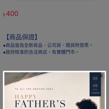
400
$
【商品保證】
●商品皆為全新商品、公司貨、隨貨附發票。
●政府核准的合法商店，有實體門市。
【產品規格】
品牌：【耀宏】
型號：YH331
商品名稱：防漏中單
尺寸：90x76cm。所有尺寸：±5﹪。