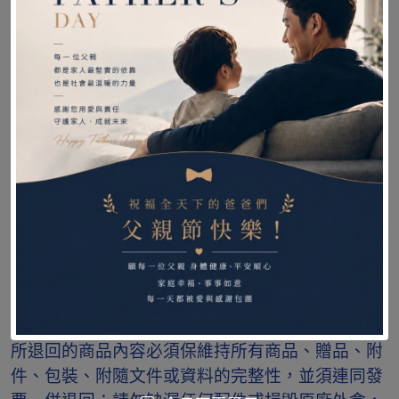
❤隨貨附紙本發票，如發票有需要開立統一編號，
請在備註欄備註，謝謝。
❤週六日及例假日貨運不送件，只接單不出貨，假
日單統一工作日出貨。
❤感謝您的購買與支持，收到商品請先檢查產品是
否符合你訂購的商品，若有商品有問題或寄錯商
品，請保持所有商品、贈品、附件、包裝、隨附文
件、發票或資料的完整性，請盡速跟我們聯繫。本
公司將會盡快為你處理相關後續問題。
❤依據消費者保護法之規定，將提供您享有商品到
貨次日起算七天鑑賞期的權益，鑑賞期間作為您評
估是否購買該商品，並非提供您試用或操作該商
品，您可在鑑賞期間內要求退貨退款，但提醒您，
所退回的商品內容必須保維持所有商品、贈品、附
件、包裝、附隨文件或資料的完整性，並須連同發