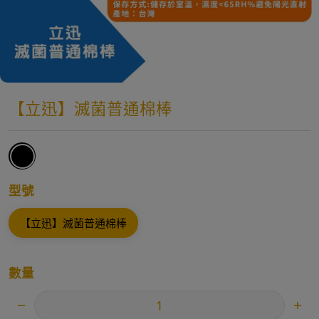
【立迅】滅菌普通棉棒
型號
【立迅】滅菌普通棉棒
數量