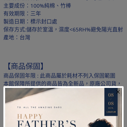
主要成份：100%純棉、竹棒
有效期限：三年
製造日期：標示封口處
保存方式:儲存於室溫，濕度<65RH%避免陽光直射
產地：台灣
【商品保固】
商品保固年限 : 此商品屬於耗材不列入保固範圍
本館保障所提供的商品皆為全新品，原廠公司貨，
由原廠授權經銷。
【下單須知】